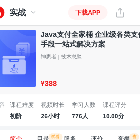
实战
下载APP
Java支付全家桶 企业级各类支
手段一站式解决方案
神思者 | 技术总监
¥388
容
课程难度
视频时长
学习人数
课程评分
初阶
26小时
776人
10.00分
试看
省
简介
目录
服务
评价
套餐