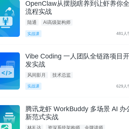
OpenClaw从摆脱瞎养到让虾养你
流程实战
陆通
AI高级架构师
481人
实战课
Vibe Coding 一人团队全链路项目
发实战
风间影月
技术总监
629人
实战课
腾讯龙虾 WorkBuddy 多场景 AI 办
新范式实战
林礼达
资深系统架构师、金牌讲师