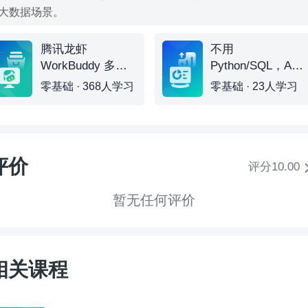
大数据场景。
腾讯龙虾
不用
WorkBuddy 多场
Python/SQL，AI
景 AI 办公新范式
数据分析实战课
零基础 · 368人学习
零基础 · 23人学习
实战
评价
评分10.00
暂无任何评价
相关课程