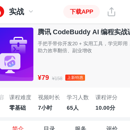
实战
下载APP
腾讯 CodeBuddy AI 编程实战
手把手带你开发20 + 实用工具，学完即用
助力效率翻倍、副业增收
¥79
上新特惠
¥158
容
课程难度
视频时长
学习人数
课程评分
零基础
7小时
65人
10.00分
简介
目录
服务
评价