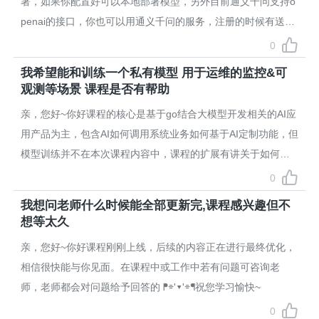
署，如果你配置好可以本地部署模型，另外目前通义千问支持o
penai的接口，你也可以用通义千问的服务，注册的时候有送较
多的token祝您学习愉快~
0
我希望能和训练一个私有模型 用于运维的监控&可
观测等场景 课程是否有帮助
亲，您好~你好课程的核心是基于go结合大模型开发相关的AI应
用产品为主，包含AI如何调用系统业务如何基于AI定制功能，但
模型训练并不在本次课程内容中，课程的扩展有讲关于如何在
本地部署大模型以及使用也有讲如何基于langchain扩展对其他
0
模型的支持。祝您学习愉快~
我想问老师什么时候能全部更新完,课程感兴趣但不
想等太久
亲，您好~你好课程刚刚上线，后续的内容正在进行最终优化，
相信很快能与你见面。在课程中或工作中若有问题可咨询老
师，老师都会对问题给予回答的 ᖰ⌯'▾'⌯ᖳ祝您学习愉快~
0