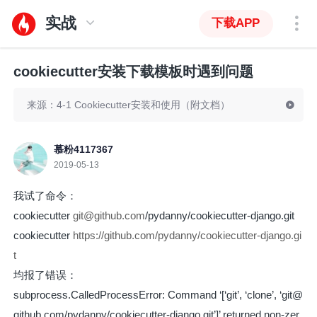
实战
下载APP
cookiecutter安装下载模板时遇到问题
来源：4-1 Cookiecutter安装和使用（附文档）
慕粉4117367
2019-05-13
我试了命令：
cookiecutter
git@github.com
/pydanny/cookiecutter-django.git
cookiecutter
https://github.com/pydanny/cookiecutter-django.gi
t
均报了错误：
subprocess.CalledProcessError: Command ‘[‘git’, ‘clone’, ‘git@
github.com/pydanny/cookiecutter-django.git’]’ returned non-zer