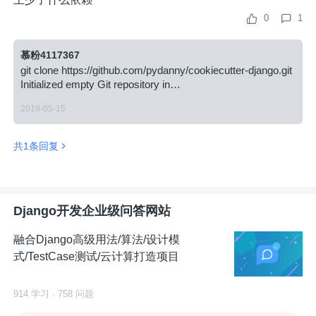
0
1
慕粉4117367
git clone https://github.com/pydanny/cookiecutter-django.git
Initialized empty Git repository in
/home/hadoop/Desktop/cookiecutter-django/.git/ error: while
2019-05-15
accessing https://github.com/pydanny/cookiecutter-
django.git/info/refs fatal: HTTP request failed
共1条回复
Django开发企业级问答网站
融合Django高级用法/算法/设计模
式/TestCase测试/云计算打造项目
914 学习 · 758 问题