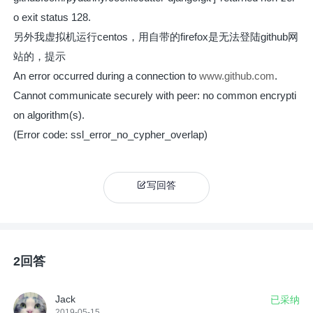
o exit status 128.
另外我虚拟机运行centos，用自带的firefox是无法登陆github网
站的，提示
An error occurred during a connection to
www.github.com
.
Cannot communicate securely with peer: no common encrypti
on algorithm(s).
(Error code: ssl_error_no_cypher_overlap)
写回答
2回答
Jack
已采纳
2019-05-15