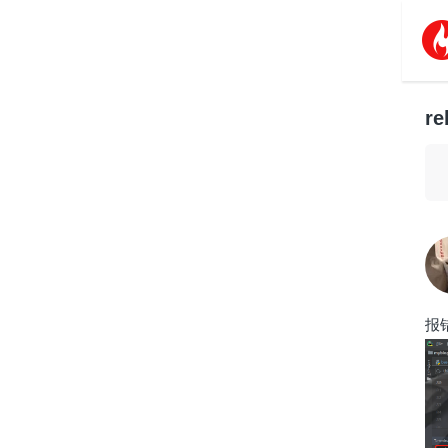
re
报错