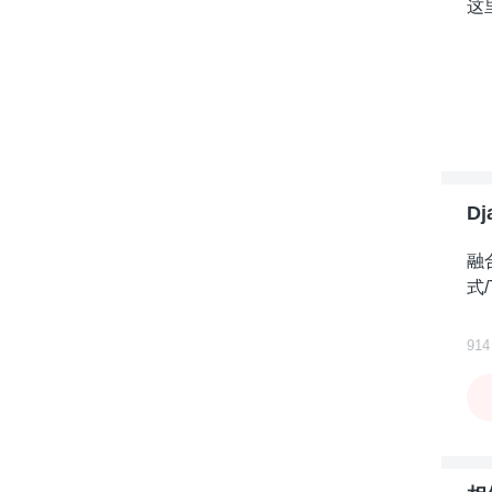
这
D
融
式
914