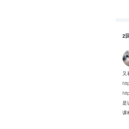
2
又
htt
htt
是说
课程