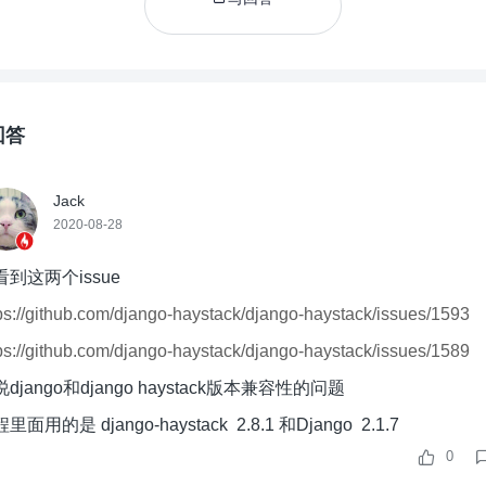
回答
Jack
2020-08-28
看到这两个issue
ps://github.com/django-haystack/django-haystack/issues/1593
ps://github.com/django-haystack/django-haystack/issues/1589
django和django haystack版本兼容性的问题
里面用的是 django-haystack 2.8.1 和Django 2.1.7
0