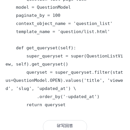
    model = QuestionModel

    paginate_by = 100

    context_object_name = 'question_list'

    template_name = 'question/list.html'

    def get_queryset(self):

        super_queryset = super(QuestionListVi
ew, self).get_queryset()

        queryset = super_queryset.filter(stat
us=QuestionModel.OPEN).values('title', 'viewe
d', 'slug', 'updated_at') \

            .order_by('-updated_at')

写回答