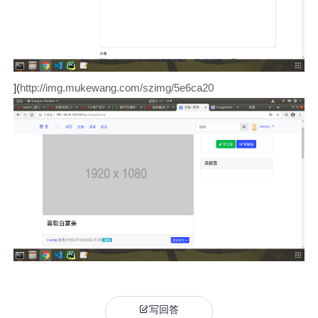
](
http://img.mukewang.com/szimg/5e6ca20
写回答